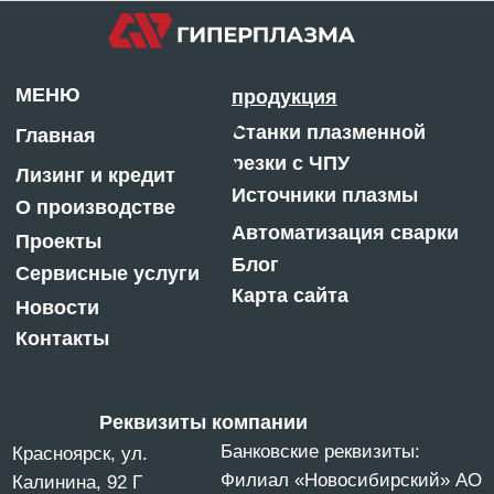
БИК 045004774
ОГРН: 1132468015624
ИНН: 2463245040
КПП: 246301001
Отдел продаж:
m@centresm.ru
8 800 775-08-50
© «ГИПЕРПЛАЗМА» и ООО «Центр Сварки» |
2025
Копирование, использование и распространение
любых материалов с данного сайта
запрещено
без письменного согласия правообладателя.
Политика конфиденциальности