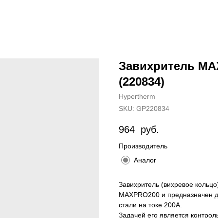
Завихритель MAX
(220834)
Hypertherm
SKU:
GP220834
964
руб.
Производитель
Аналог
Завихритель (вихревое кольцо
MAXPRO200 и предназначен дл
стали на токе 200А.
Задачей его является контрол