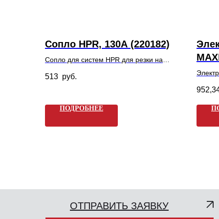
Сопло HPR, 130А (220182)
Элек
MAXP
Сопло для систем HPR для резки на
токах до 130А. Арт. 220182 / GP220182
Элект
513
руб.
MAXPR
952,3
для м
резки 
ПОДРОБНЕЕ
П
стали,
толщин
130А).
ОТПРАВИТЬ ЗАЯВКУ