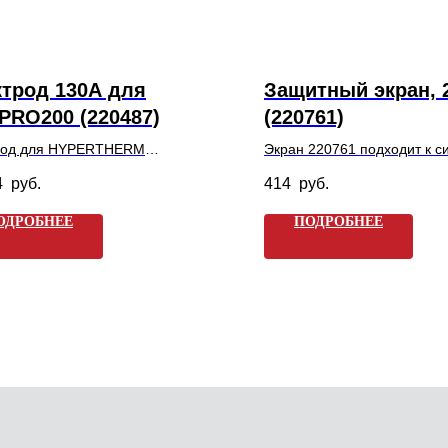
трод 130А для
Защитный экран, 
RO200 (220487)
(220761)
род для HYPERTHERM
Экран 220761 подходит к с
O200 и HSD130, предназначен
HYPERTHERM HPR260XD, 
4
руб.
414
руб.
еханизированной плазменной
предназначен для механиз
металла (низкоуглеродистой
плазменной резки с ЧПУ на
ОДРОБНЕЕ
ПОДРОБНЕЕ
 нержавеющей стали и алюминия
Арт. 220761 / GP220761.
ой до 38 мм при силе тока
 Арт. 220487 / GP220487.