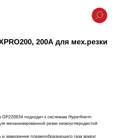
PRO200, 200А для мех.резки
) GP220834 подходит к системам Hypertherm
я механизированной резки низкоуглеродистой
ь и завихрение плазмообразующего газа вокруг