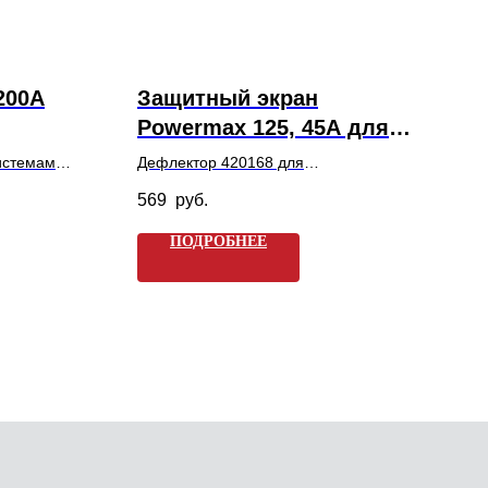
200А
Защитный экран
Powermax 125, 45А для
мех.резки (420168)
истемам
Дефлектор 420168 для
400XD и
механизированной резки на токах в
569
руб.
ированной
диапазоне от 30 до 65А. Арт. 420168 /
 токе 200А.
GP420168.
ПОДРОБНЕЕ