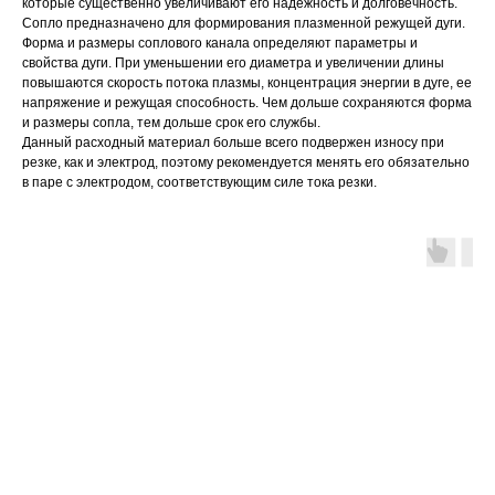
которые существенно увеличивают его надежность и долговечность.
Сопло предназначено для формирования плазменной режущей дуги.
Форма и размеры соплового канала определяют параметры и
свойства дуги. При уменьшении его диаметра и увеличении длины
повышаются скорость потока плазмы, концентрация энергии в дуге, ее
напряжение и режущая способность. Чем дольше сохраняются форма
и размеры сопла, тем дольше срок его службы.
Данный расходный материал больше всего подвержен износу при
резке, как и электрод, поэтому рекомендуется менять его обязательно
в паре с электродом, соответствующим силе тока резки.
ОТПРАВИТЬ ЗАЯВКУ
МЕНЮ
продукция
Станки плазменной
Главная
резки с ЧПУ
Лизинг и кредит
Источники плазмы