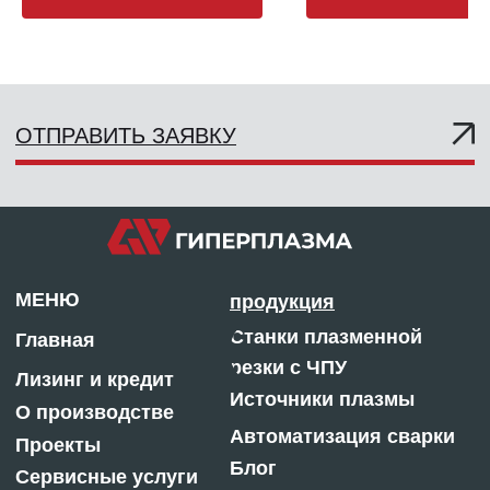
подключения к источнику пл
Реквизиты компании
резки HYPERTHERM® Powe
Банковские реквизиты:
Красноярск, ул.
65/85/105. Арт. 059479 / GP0
Филиал «Новосибирский» АО
Калинина, 92 Г
«АЛЬФА-БАНК»
Пн-Пт, 9:00 — 18:00
Р/с 40702 810 323590004222
Сб, 9:30 — 16:00
К/с 30101 810 60000000 0774
БИК 045004774
ОГРН: 1132468015624
ИНН: 2463245040
КПП: 246301001
Отдел продаж:
m@centresm.ru
8 800 775-08-50
© «ГИПЕРПЛАЗМА» и ООО «Центр Сварки» |
2025
Копирование, использование и распространение
любых материалов с данного сайта
запрещено
без письменного согласия правообладателя.