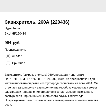
Завихритель, 260А (220436)
Hypertherm
SKU:
GP220436
964
руб.
Производитель
Аналог
Оригинал
Завихритель (вихревое кольцо) 260А подходит к системам
HYPERTHERM HPR 260 и HPR 260XD, 400XD и предназначен для
механизированной резки низкоуглеродистой стали на токе 260А. Он
отвечает за контроль и завихрение плазмообразующего газа вокруг
электрода и направление его далее в сопло. Засоренные каналы
завихрителя - причина меньшего срока службы электрода.
Поврежденный завихритель может стать причиной плохого качества
реза.