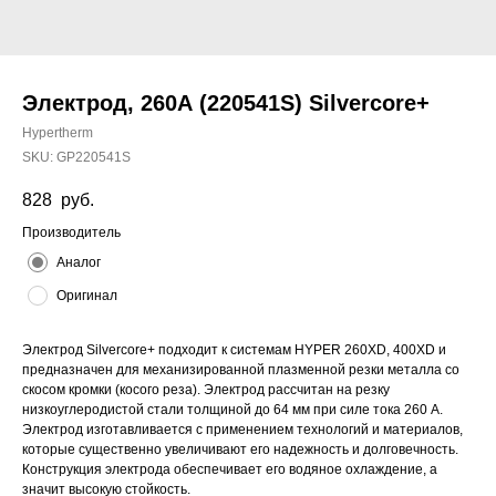
Электрод, 260А (220541S) Silvercore+
Hypertherm
SKU:
GP220541S
828
руб.
Производитель
Аналог
Оригинал
Электрод Silvercore+ подходит к системам HYPER 260XD, 400XD и
предназначен для механизированной плазменной резки металла со
скосом кромки (косого реза). Электрод рассчитан на резку
низкоуглеродистой стали толщиной до 64 мм при силе тока 260 А.
Электрод изготавливается с применением технологий и материалов,
которые существенно увеличивают его надежность и долговечность.
Конструкция электрода обеспечивает его водяное охлаждение, а
значит высокую стойкость.