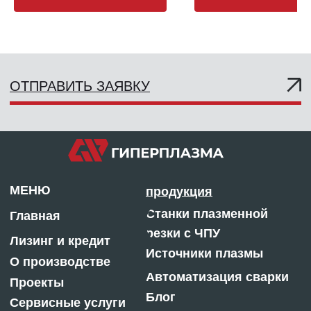
воздействию при плазменной резке.
изделий.
Реквизиты компании
Арт. 220700 / GP220700.
Банковские реквизиты:
Красноярск, ул.
Филиал «Новосибирский» АО
Калинина, 92 Г
«АЛЬФА-БАНК»
Пн-Пт, 9:00 — 18:00
Р/с 40702 810 323590004222
Сб, 9:30 — 16:00
К/с 30101 810 60000000 0774
БИК 045004774
ОГРН: 1132468015624
ИНН: 2463245040
КПП: 246301001
Отдел продаж:
m@centresm.ru
8 800 775-08-50
© «ГИПЕРПЛАЗМА» и ООО «Центр Сварки» |
2025
Копирование, использование и распространение
любых материалов с данного сайта
запрещено
без письменного согласия правообладателя.