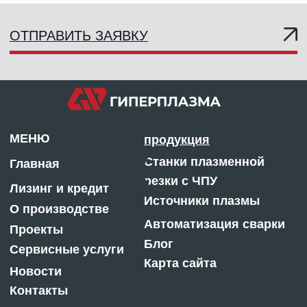
Филиал «Новосибирский» АО
Калинина, 92 Г
«АЛЬФА-БАНК»
Пн-Пт, 9:00 — 18:00
Р/с 40702 810 323590004222
Сб, 9:30 — 16:00
К/с 30101 810 60000000 0774
БИК 045004774
ОГРН: 1132468015624
ИНН: 2463245040
КПП: 246301001
Отдел продаж:
m@centresm.ru
8 800 775-08-50
© «ГИПЕРПЛАЗМА» и ООО «Центр Сварки» |
2025
Копирование, использование и распространение
любых материалов с данного сайта
запрещено
без письменного согласия правообладателя.
Политика конфиденциальности